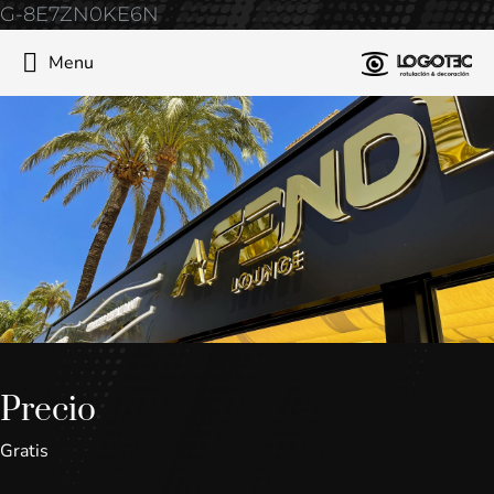
G-8E7ZN0KE6N
Menu
Precio
Gratis