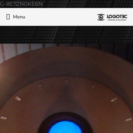
G-8E7ZN0KE6N
Menu