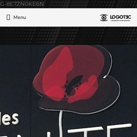
G-8E7ZN0KE6N
Menu