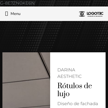
G-8E7ZN0KE6N
Menu
DARINA
AESTHETIC
Rótulos de
lujo
Diseño de fachada