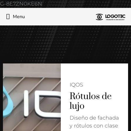
G-8E7ZN0KE6N
Menu
IQOS
Rótulos de
lujo
Diseño de fachada
y rótulos con clase