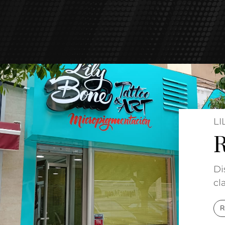
LI
R
Di
cl
R