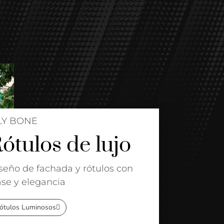
LY BONE
ótulos de lujo
seño de fachada y rótulos con
ase y elegancia
ótulos Luminosos