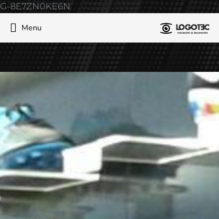
G-8E7ZN0KE6N
Menu