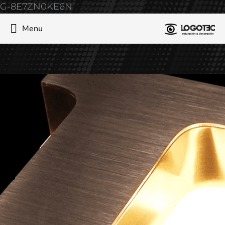
G-8E7ZN0KE6N
Menu