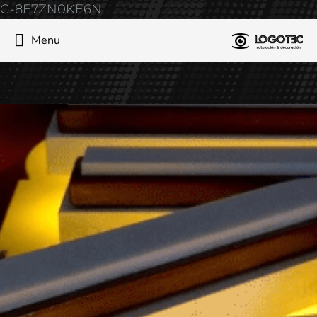
G-8E7ZN0KE6N
Menu