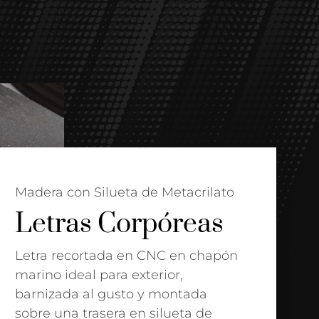
Madera con Silueta de Metacrilato
Letras Corpóreas
Letra recortada en CNC en chapón
marino ideal para exterior,
barnizada al gusto y montada
sobre una trasera en silueta de