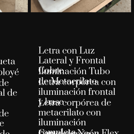
o
Letra con Luz
Lateral y Frontal
ueta
Cobre
Iluminación Tubo
ployé
de Metacrilato
Letra corpórea con
 de
iluminación frontal
al de
y base
Letra corpórea de
metacrilato con
 de
iluminación
e
completa
Cartel de Neón Flex