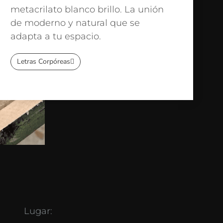
metacrilato blanco brillo. La unión
de moderno y natural que se
adapta a tu espacio.
Letras Corpóreas
Lugar: