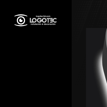
G-8E7ZN0KE6N