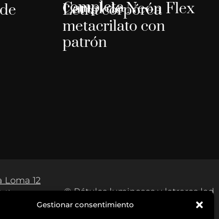
completa
Cartel de Neón Flex
 de
Letra corpórea
metacrilato con
patrón
Afendi
anto
a Loma 12
© Rótulos luminosos y letreros led
04)
en Málaga
Gestionar consentimiento