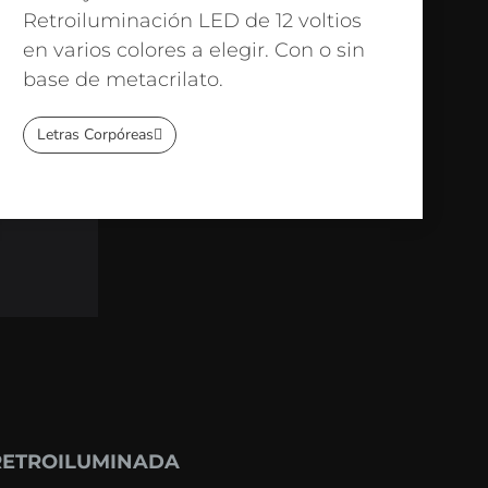
Retroiluminación LED de 12 voltios
en varios colores a elegir. Con o sin
base de metacrilato.
Letras Corpóreas
RETROILUMINADA