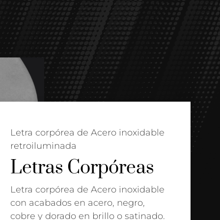
Letra corpórea de Acero inoxidable
retroiluminada
Letras Corpóreas
Letra corpórea de Acero inoxidable
con acabados en acero, negro,
cobre y dorado en brillo o satinado.