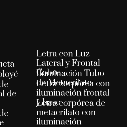
o
Letra con Luz
Lateral y Frontal
ueta
Cobre
Iluminación Tubo
ployé
de Metacrilato
Letra corpórea con
 de
iluminación frontal
al de
y base
Letra corpórea de
metacrilato con
 de
iluminación
e