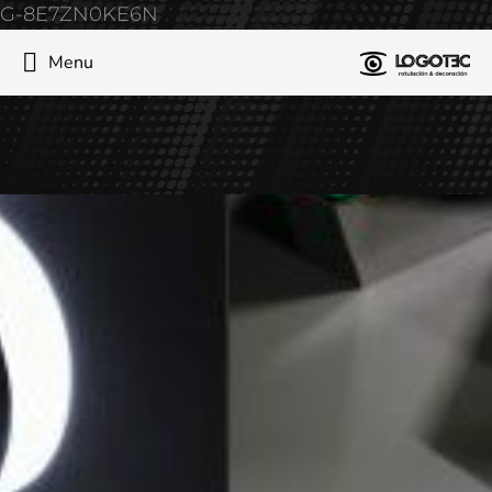
G-8E7ZN0KE6N
Menu