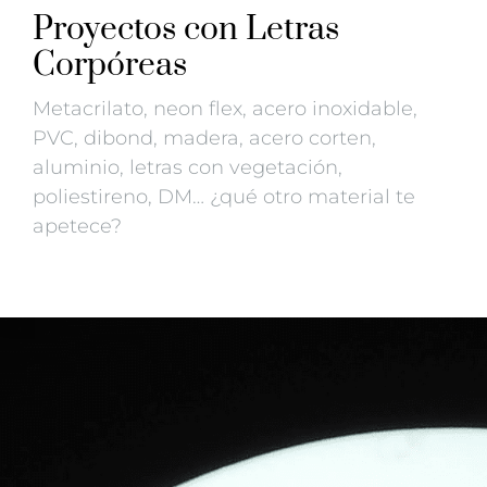
Proyectos con Letras
Corpóreas
Metacrilato, neon flex, acero inoxidable,
PVC, dibond, madera, acero corten,
aluminio, letras con vegetación,
poliestireno, DM… ¿qué otro material te
apetece?